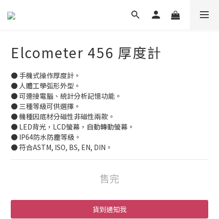
Elcometer 456 厚度計
● 手機式操作厚度計。
● 人體工學弧形外型。
● 可連接電腦、統計分析記憶功能。
● 三種等級可供選擇。
● 機種因底材分磁性非磁性兩款。
● LED背光，LCD螢幕，自動轉動螢幕。
● IP64防水防塵等級。
● 符合ASTM, ISO, BS, EN, DIN。
售完
貨到通知我