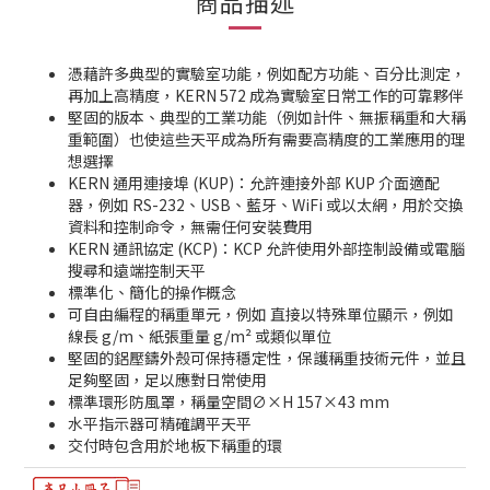
商品描述
憑藉許多典型的實驗室功能，例如配方功能、百分比測定，
再加上高精度，KERN 572 成為實驗室日常工作的可靠夥伴
堅固的版本、典型的工業功能（例如計件、無振稱重和大稱
重範圍）也使這些天平成為所有需要高精度的工業應用的理
想選擇
KERN 通用連接埠 (KUP)：允許連接外部 KUP 介面適配
器，例如 RS-232、USB、藍牙、WiFi 或以太網，用於交換
資料和控制命令，無需任何安裝費用
KERN 通訊協定 (KCP)：KCP 允許使用外部控制設備或電腦
搜尋和遠端控制天平
標準化、簡化的操作概念
可自由編程的稱重單元，例如 直接以特殊單位顯示，例如
線長 g/m、紙張重量 g/m² 或類似單位
堅固的鋁壓鑄外殼可保持穩定性，保護稱重技術元件，並且
足夠堅固，足以應對日常使用
標準環形防風罩，稱量空間∅×H 157×43 mm
水平指示器可精確調平天平
交付時包含用於地板下稱重的環