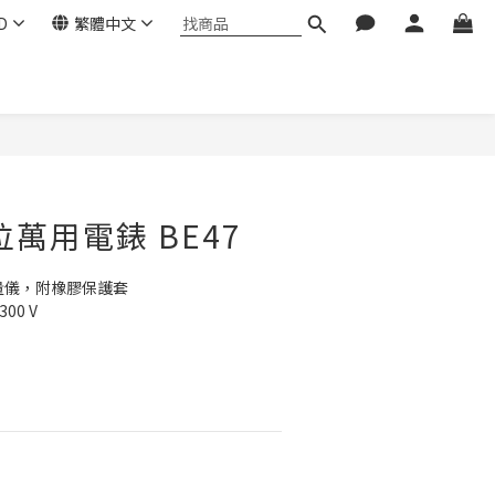
D
繁體中文
立即購買
數位萬用電錶 BE47
量儀，附橡膠保護套
 300 V
）